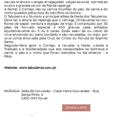
camisa branca e mangas arregaçadas, calças escuras, barrete ao
ombro e gravata na cor da fita da rapariga.
A fechar o Cortejo vão os carros triunfais do pão, da carne e do
vinho puxados pelos bois do sacrifício simbólico.
O Tabuleiro é o Símbolo e principal alfaia da Festa dos Tabuleiros.
Deve ter a altura da rapariga que o carrega. Ornamenta-se com
flores de papel, verdura e espigas de trigo. É constituído por 30
pães de formato especial e 400 gramas cada, enfiados
equitativamente em 5 ou 6 canas. Estas saem de um cesto de
vime envolvido em pano bordado e são rematadas, no topo, por
uma coroa encimada pela Cruz de Cristo ou Pomba do Espírito
Santo.
Segunda-feira após o Cortejo, a rematar a Festa, manda a
Tradição e a Solidariedade que aos necessitados se distribua a
carne, o pão e o vinho que foram benzidos no dia anterior - a
Pêza.
Website:
www.tabuleiros.com.pt
MORADA:
Sede da Comissão - Casa Vieira Guimarães - Rua
Serpa Pinto, 6
2300-592 Tomar
IR PARA A ROTA