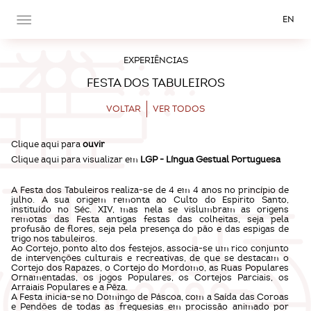
EN
EXPERIÊNCIAS
FESTA DOS TABULEIROS
VOLTAR
VER TODOS
Clique aqui para
ouvir
Clique aqui para visualizar em
LGP - Língua Gestual Portuguesa
A Festa dos Tabuleiros realiza-se de 4 em 4 anos no princípio de
julho. A sua origem remonta ao Culto do Espirito Santo,
instituído no Séc. XIV, mas nela se vislumbram as origens
remotas das Festa antigas festas das colheitas, seja pela
profusão de flores, seja pela presença do pão e das espigas de
trigo nos tabuleiros.
Ao Cortejo, ponto alto dos festejos, associa-se um rico conjunto
de intervenções culturais e recreativas, de que se destacam o
Cortejo dos Rapazes, o Cortejo do Mordomo, as Ruas Populares
Ornamentadas, os jogos Populares, os Cortejos Parciais, os
Arraiais Populares e a Pêza.
A Festa inicia-se no Domingo de Páscoa, com a Saída das Coroas
e Pendões de todas as freguesias em procissão animado por