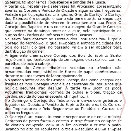
gaiteiros, tamborileiros, fogueteiros e bandas de música.
A partir daí, repetir-se-á sete vezes tal Procissão, apresentando
apenas as Coroas e Pendão da Cidade e algumas das freguesias.
Vedada a participação das crianças no Grande Cortejo, o Cortejo
dos Rapazes é a solução encontrada para que às crianças seja
dada a possibilidade de viverem intensamente a sua Festa. O
Cortejo dos Rapazes é um cortejo à imagem da Grande Cortejo,
que ocorre na domingo anterior a este, nele participando os
alunos dos Jardins de Infância e Escolas Básicas.
Na sexta-feira anterior ao Cortejo dos Tabuleiros tem lugar o
Cortejo do Mordomo, o qual simboliza a entrada na cidade dos
bois do sacrifício que, no passado, viriam a ser abatidos para
distribuição da carne.
Antigamente chamava-se Cortejo dos Bois do Espírito Santo;
hoje é um importante cortejo de carruagens e cavaleiros, com as
parelhas de bois à cabeça.
As ruas do Centro Histórico, vedadas ao trânsito, são
ornamentadas com milhões de flores de papel confecionadas
durante muitos meses de labor apaixonado.
No sábado anterior ao do Grande Cortejo, de manhã, chegam das
freguesias, nos Cortejas Parciais, as centenas de Tabuleiros que
no dia seguinte irão desfilar. À tarde têm lugar os jogos
Populares Tradicionais (corrida de bilhas e pipas, tração de
cordas, subida do pau ensebada, chinquilho,…).
No Domingo, o Cortejo dos Tabuleiros inicia-se com gaiteiros e
fogueteiros. Depois, o Pendão do Espirito Santo e as três Coroas
dos Imperadores e Reis. Seguem-se os Pendões e Coroas de
todas as freguesias.
O Cortejo é um caudal imenso e serpenteante de cor e música.
Centenas de pares fazem o cortejo: o traje feminino compõe-se
de vestido comprido, com uma fita colorida a cruzar o peito,
levando no alto os Tabuleiros; o traje masculino é uma simples