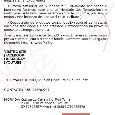
engarrafamento do vinho;
> Prova sensorial de 5 vinhos num ambiente acolhedor e
interactivo (branco, rosé e tinto "Herdade dos Templários"; o
multi-premiado tinto reserva "Convento de Tomar" e, por fim, o
nosso vinho licoroso de moscatel roxo "Sellium");
> Degustação de produtos locais (queijo regional de mistura,
enchidos tradicionais e pão artesanal), introduzindo na prova o
conceito de enogastronomia.
A visita é a pé e dura cerca de 1h30 horas. É necessária marcação
prévia e está sujeita a disponibilidade. Contacte-nos e mergulhe
no mundo fascinante do Vinho!
VISITE O
SITE
|
FACEBOOK
|
INSTAGRAM
|
YOUTUBE
INTERVALO DE PREÇOS:
Sob Consulta / On Request
CONTACTO:
+351 912962241
MORADA:
Quinta do Cavalinho, Rua Tomar
2300 – 608 Valdonas – Tomar
39.5959335744464, -8.368191719055176