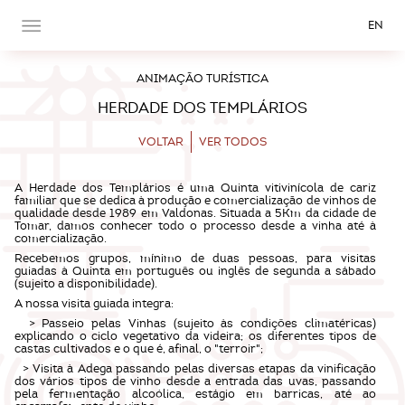
EN
ANIMAÇÃO TURÍSTICA
HERDADE DOS TEMPLÁRIOS
VOLTAR
VER TODOS
A Herdade dos Templários é uma Quinta vitivinícola de cariz
familiar que se dedica à produção e comercialização de vinhos de
qualidade desde 1989 em Valdonas. Situada a 5Km da cidade de
Tomar, damos conhecer todo o processo desde a vinha até à
comercialização.
Recebemos grupos, mínimo de duas pessoas, para visitas
guiadas à Quinta em português ou inglês de segunda a sábado
(sujeito a disponibilidade).
A nossa visita guiada integra:
> Passeio pelas Vinhas (sujeito às condições climatéricas)
explicando o ciclo vegetativo da videira; os diferentes tipos de
castas cultivados e o que é, afinal, o "terroir";
> Visita à Adega passando pelas diversas etapas da vinificação
dos vários tipos de vinho desde a entrada das uvas, passando
pela fermentação alcoólica, estágio em barricas, até ao