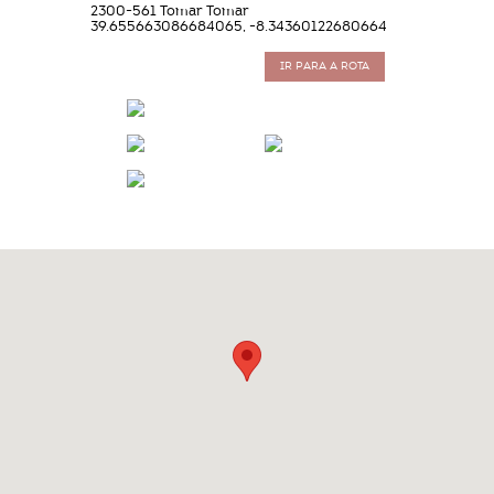
2300-561 Tomar Tomar
39.655663086684065, -8.34360122680664
IR PARA A ROTA