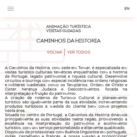
EN
ANIMAÇÃO TURÍSTICA
VISITAS GUIADAS
CAMINHOS DA HISTORIA
VOLTAR
VER TODOS
A Caminhos da História, com sede em Tomar, é especializada em
visitas turístico culturais temáticas enquadradas com a história
de Portugal, legado patrimonial e riqueza cultural. Desenvolve
circuitos e tourings com especial incidência nas ordens religiosas
e militares medievais, como os Templários, Ordem de Cristo e
Cister, herança Judaica e Descobrimentos, focada na
interpretação e fruição do património.
A criação de roteiros de Turismo Cultural e planeamento
turístico são igualmente parte da sua atividade, incrementando
produtos turísticos à medida do cliente bem como projetos
nesta área.
Situada no centro de Portugal, a Caminhos da História dinamiza
principalmente as suas atividades nesta região, promovendo a
excelência na interpretação do património e acolhimento
turístico, com um serviço personalizado e altamente qualiﬁcado.
Dispomos de proﬁssionais com ﬂuência linguística em português,
inglês, castelhano e francês. A nossa missão é proporcionar