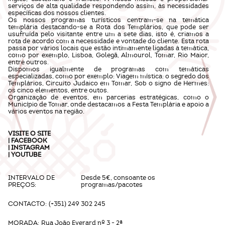
serviços de alta qualidade respondendo assim, às necessidades
especíﬁcas dos nossos clientes.
Os nossos programas turísticos centram-se na temática
templária destacando-se a Rota dos Templários, que pode ser
usufruída pelo visitante entre um a sete dias, isto é, criamos a
rota de acordo com a necessidade e vontade do cliente. Esta rota
passa por vários locais que estão intimamente ligadas à temática,
como por exemplo, Lisboa, Golegã, Almourol, Tomar, Rio Maior,
entre outros.
Dispomos igualmente de programas com temáticas
especializadas, como por exemplo: Viagem mística: o segredo dos
Templários, Circuito Judaico em Tomar, Sob o signo de Hermes:
os cinco elementos, entre outos.
Organização de eventos, em parcerias estratégicas, como o
Município de Tomar, onde destacamos a Festa Templária e apoio a
vários eventos na região.
VISITE O
SITE
|
FACEBOOK
|
INSTAGRAM
|
YOUTUBE
INTERVALO DE
Desde 5€, consoante os
PREÇOS:
programas/pacotes
CONTACTO:
(+351) 249 302 245
MORADA:
Rua João Everard nº 3 - 2ª